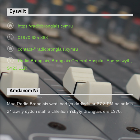
Cyswllt
https://radiobronglais.cymru
01970 635 363
contact@radiobronglais.cymru
Radio Bronglais, Bronglais General Hospital, Aberystwyth,
SY23 1ER
Amdanom Ni
Mae Radio Bronglais wedi bod yn darlledu ar 87.8 FM ac ar lein
24 awr y dydd i staff a chleifion Ysbyty Bronglais ers 1970.