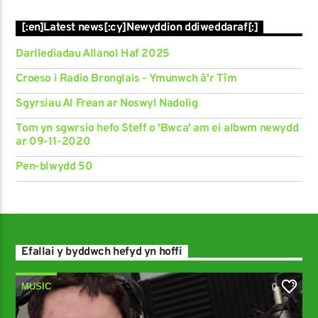
[:en]Latest news[:cy]Newyddion ddiweddaraf[:]
Darllediadau Allanol Haf 2025
Croeso i Radio Bronglais - Ymunwch â'r Tîm
Sgyrsiau Al Frean ar Noswyl Nadolig
Tom yn sgwrsio hefo Steff o 'Bwca' am ei albwm newydd
ar 09-11-2020
Pen-blwydd 50
Efallai y byddwch hefyd yn hoffi
MUSIC
0