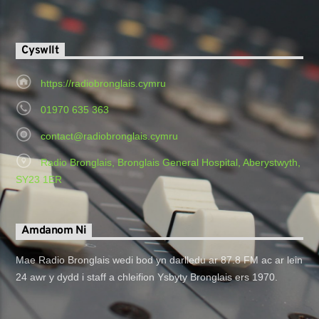
Cyswllt
https://radiobronglais.cymru
01970 635 363
contact@radiobronglais.cymru
Radio Bronglais, Bronglais General Hospital, Aberystwyth,
SY23 1ER
Amdanom Ni
Mae Radio Bronglais wedi bod yn darlledu ar 87.8 FM ac ar lein
24 awr y dydd i staff a chleifion Ysbyty Bronglais ers 1970.