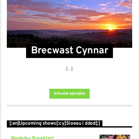
Brecwast Cynnar
[...]
Info and episodes
[:en]Upcoming shows[:cy]Sioeau i ddod[:]
Weekday Breakfast