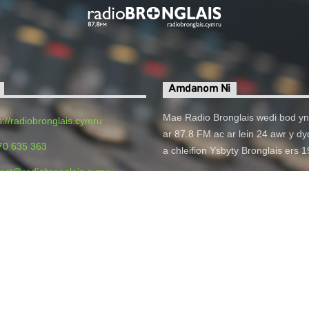
Amdanom Ni
Mae Radio Bronglais wedi bod yn
s://radiobronglais.cymru
ar 87.8 FM ac ar lein 24 awr y dyd
70 635 363
a chleifion Ysbyty Bronglais ers 
act@radiobronglais.cymru
o Bronglais, Bronglais General
 Aberystwyth, SY23 1ER