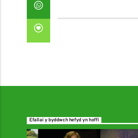
Efallai y byddwch hefyd yn hoffi