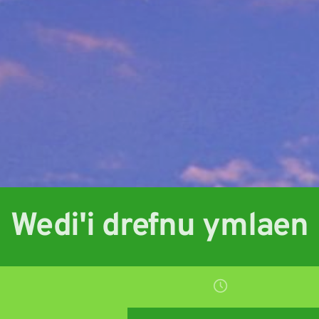
Wedi'i drefnu ymlaen