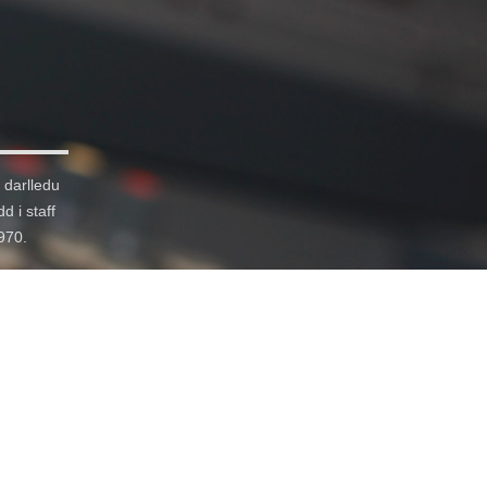
 darlledu
d i staff
1970.