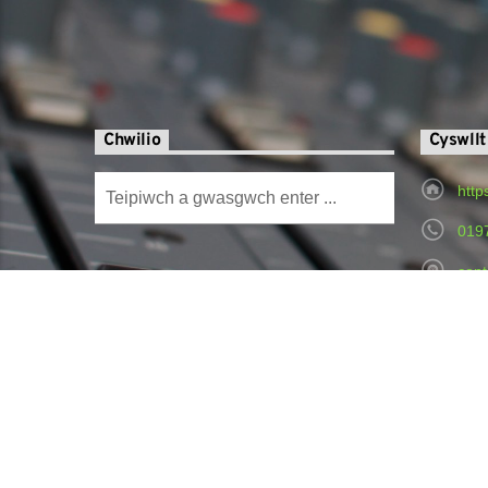
Chwilio
Cyswllt
http
019
cont
Radi
Hospital,