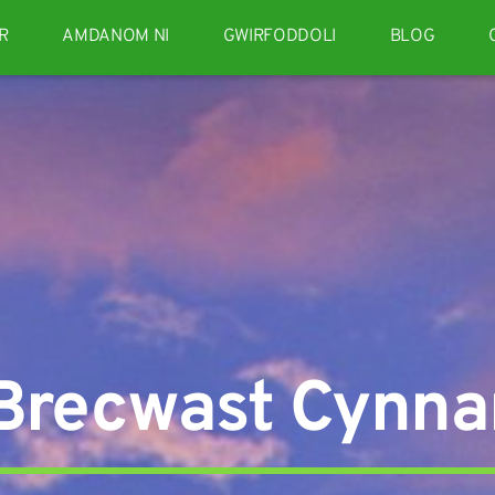
R
AMDANOM NI
GWIRFODDOLI
BLOG
Brecwast Cynna