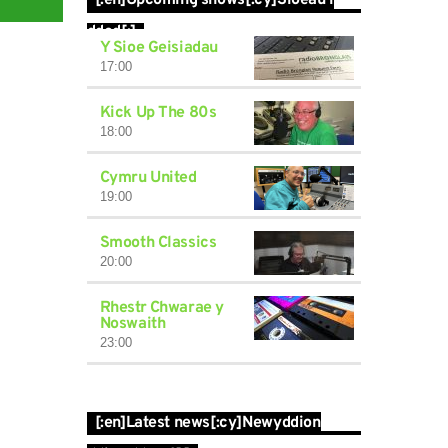
[:en]Upcoming shows[:cy]Sioeau i
ddod[:]
Y Sioe Geisiadau
17:00
Kick Up The 80s
18:00
Cymru United
19:00
Smooth Classics
20:00
Rhestr Chwarae y
Noswaith
23:00
[:en]Latest news[:cy]Newyddion