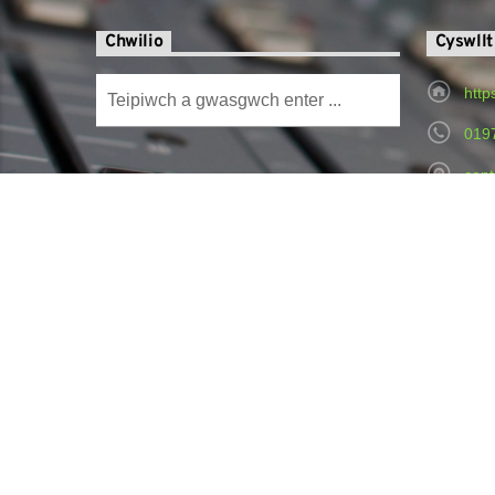
Chwilio
Cyswllt
http
019
cont
Radi
Hospital,
© Copyright 2024