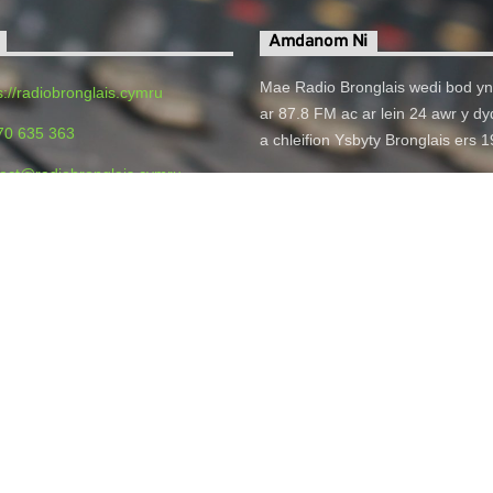
Amdanom Ni
Mae Radio Bronglais wedi bod yn
s://radiobronglais.cymru
ar 87.8 FM ac ar lein 24 awr y dyd
70 635 363
a chleifion Ysbyty Bronglais ers 
act@radiobronglais.cymru
o Bronglais, Bronglais General
 Aberystwyth, SY23 1ER