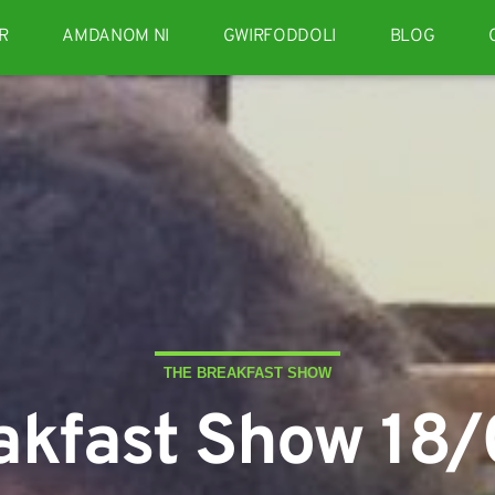
R
AMDANOM NI
GWIRFODDOLI
BLOG
THE BREAKFAST SHOW
akfast Show 18