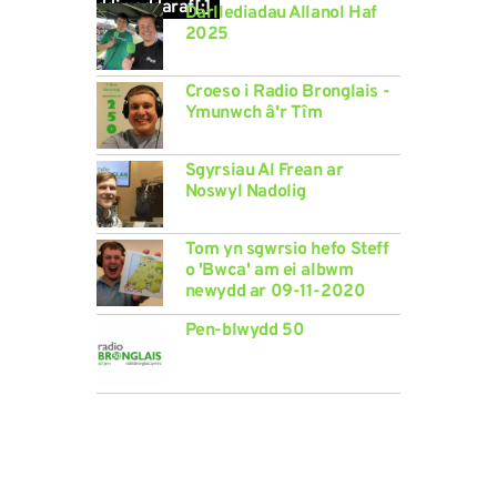
ddiweddaraf[:]
Darllediadau Allanol Haf
2025
Croeso i Radio Bronglais -
Ymunwch â'r Tîm
Sgyrsiau Al Frean ar
Noswyl Nadolig
Tom yn sgwrsio hefo Steff
o 'Bwca' am ei albwm
newydd ar 09-11-2020
Pen-blwydd 50