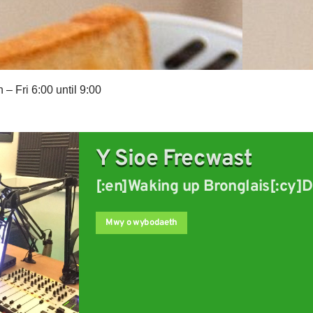
– Fri 6:00 until 9:00
Y Sioe Frecwast
[:en]Waking up Bronglais[:cy]D
Bronglais
Mwy o wybodaeth