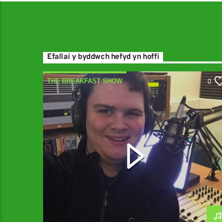
Efallai y byddwch hefyd yn hoffi
THE BREAKFAST SHOW
0