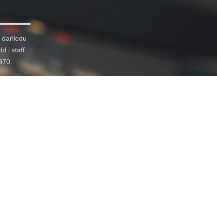
 darlledu
d i staff
1970.