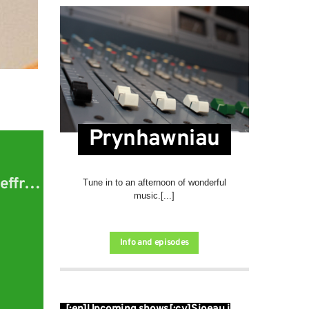
Prynhawniau
effro
Tune in to an afternoon of wonderful
music.[...]
Info and episodes