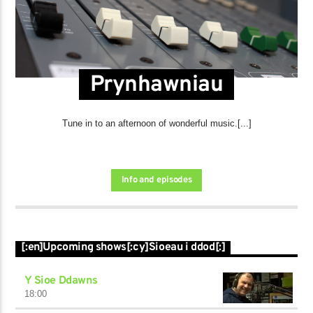
Prynhawniau
Tune in to an afternoon of wonderful music.[...]
Info and episodes
[:en]Upcoming shows[:cy]Sioeau i ddod[:]
Y Sioe Ddawns
18:00