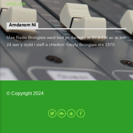
SY23 1ER
Amdanom Ni
Mae Radio Bronglais wedi bod yn darlledu ar 87.8 FM ac ar lein
24 awr y dydd i staff a chleifion Ysbyty Bronglais ers 1970.
© Copyright 2024