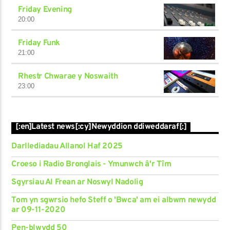
Friday Evening
20:00
Friday Funk
21:00
Rhestr Chwarae y Noswaith
23:00
[:en]Latest news[:cy]Newyddion ddiweddaraf[:]
Darllediadau Allanol Haf 2025
Croeso i Radio Bronglais - Ymunwch â'r Tîm
Sgyrsiau Al Frean ar Noswyl Nadolig
Tom yn sgwrsio hefo Steff o 'Bwca' am ei albwm newydd
ar 09-11-2020
Pen-blwydd 50