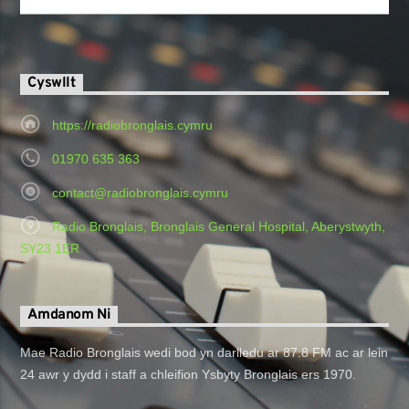
Cyswllt
https://radiobronglais.cymru
01970 635 363
contact@radiobronglais.cymru
Radio Bronglais, Bronglais General Hospital, Aberystwyth,
SY23 1ER
Amdanom Ni
Mae Radio Bronglais wedi bod yn darlledu ar 87.8 FM ac ar lein
24 awr y dydd i staff a chleifion Ysbyty Bronglais ers 1970.