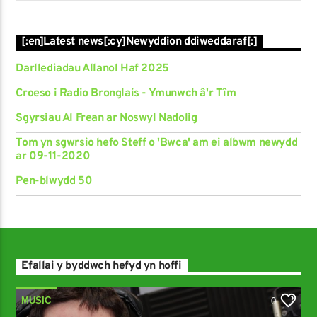
[:en]Latest news[:cy]Newyddion ddiweddaraf[:]
Darllediadau Allanol Haf 2025
Croeso i Radio Bronglais - Ymunwch â'r Tîm
Sgyrsiau Al Frean ar Noswyl Nadolig
Tom yn sgwrsio hefo Steff o 'Bwca' am ei albwm newydd
ar 09-11-2020
Pen-blwydd 50
Efallai y byddwch hefyd yn hoffi
MUSIC
0