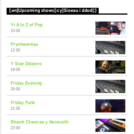
[:en]Upcoming shows[:cy]Sioeau i ddod[:]
Yr A to Z of Pop
10:00
Prynhawniau
12:00
Y Sioe Ddawns
18:00
Friday Evening
20:00
Friday Funk
21:00
Rhestr Chwarae y Noswaith
23:00