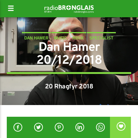
DAN HAMER
MUSIC
ROCK
SPECIALIST
Dan Hamer
20/12/2018
20 Rhagfyr 2018