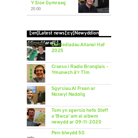
Y Sioe Gymraeg
20:00
[:en]Latest news[:cy]Newyddion
ddiweddaraf[:]
Darllediadau Allanol Haf
2025
Croeso i Radio Bronglais -
Ymunwch â'r Tîm
Sgyrsiau Al Frean ar
Noswyl Nadolig
Tom yn sgwrsio hefo Steff
o 'Bwca' am ei albwm
newydd ar 09-11-2020
Pen-blwydd 50