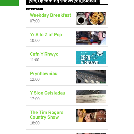
[:en]Upcoming shows[:cy]Sioeau i
ddod[:]
Weekday Breakfast
07:00
Yr A to Z of Pop
10:00
Cefn Y Rhwyd
11:00
Prynhawniau
12:00
Y Sioe Geisiadau
17:00
The Tim Rogers
Country Show
18:00