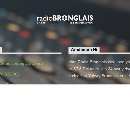
Amdanom Ni
Mae Radio Bronglais wedi bod yn
s://radiobronglais.cymru
ar 87.8 FM ac ar lein 24 awr y dyd
70 635 363
a chleifion Ysbyty Bronglais ers 
act@radiobronglais.cymru
o Bronglais, Bronglais General
 Aberystwyth, SY23 1ER