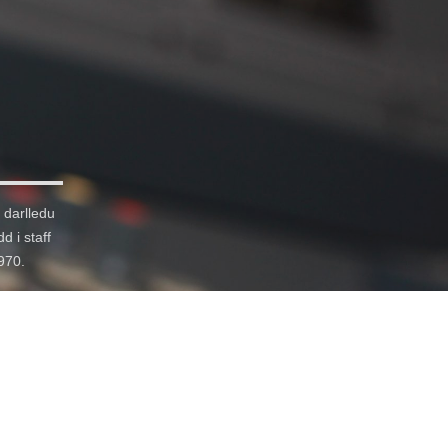
 darlledu
d i staff
1970.