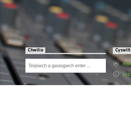
Chwilio
Cyswllt
http
019
cont
Radi
Hospital,