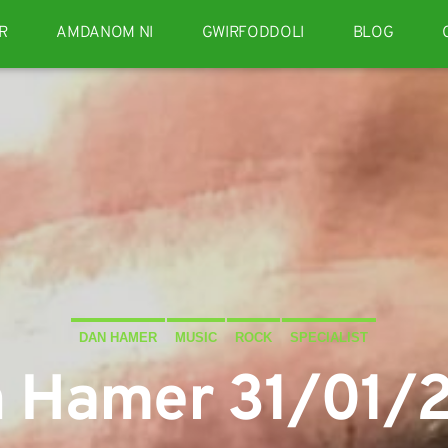
R
AMDANOM NI
GWIRFODDOLI
BLOG
DAN HAMER
MUSIC
ROCK
SPECIALIST
 Hamer 31/01/