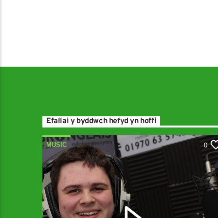
Efallai y byddwch hefyd yn hoffi
MUSIC
0